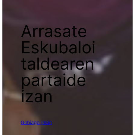
Arrasate
Eskubaloi
taldearen
partaide
izan
Gehiago jakin